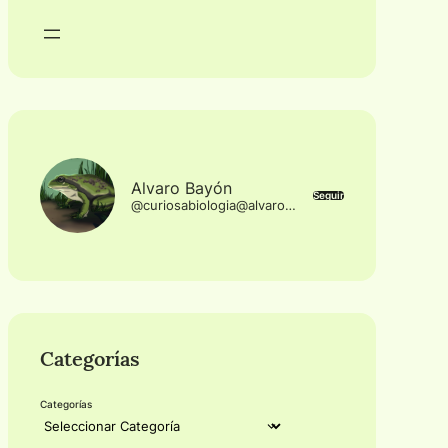
Alvaro Bayón
Seguir
@curiosabiologia@alvaropruebas.adrirodrigop12.es
Categorías
Categorías