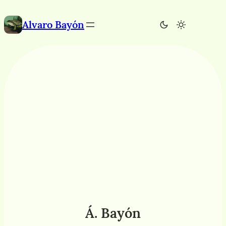
Saltar
al
Alvaro Bayón
contenido
Á. Bayón