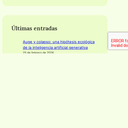
Últimas entradas
Auge y colapso: una hipótesis ecológica
de la inteligencia artificial generativa
25 de febrero de 2026
Así desata el Black Friday la tormenta
química perfecta en nuestro cerebro
{Yorokobu}
16 de diciembre de 2025
Comportamiento prosocial en animales
{La Mecánica del Caracol}
13 de diciembre de 2025
Parques urbanos: oasis de frescor en la
isla de calor de las ciudades {Yorokobu}
10 de diciembre de 2025
La degradación artificial, o por qué no me
fío de ti si usas imágenes generadas con
MidJourney — Parte 6/6